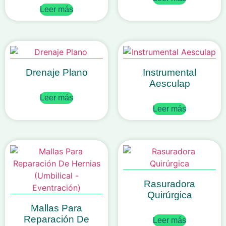
Leer más
Drenaje Plano
Instrumental
Aesculap
Leer más
Leer más
Rasuradora
Quirúrgica
Mallas Para
Reparación De
Leer más