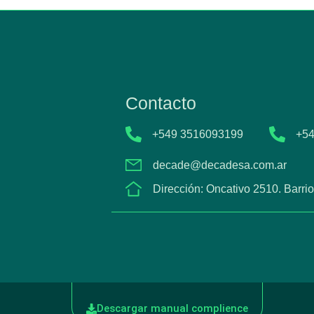
Contacto
+549 3516093199
+54
decade@decadesa.com.ar
Dirección: Oncativo 2510. Barri
Descargar manual complience