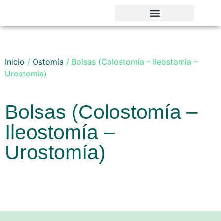
Noticias y Novedades
Inicio
/
Ostomía
/ Bolsas (Colostomía – Ileostomía –
Urostomía)
Bolsas (Colostomía –
Ileostomía –
Urostomía)