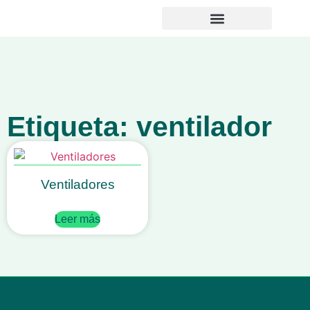
Noticias y Novedades
Etiqueta: ventilador
Ventiladores
Leer más